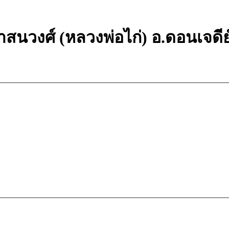
ศาสนวงศ์ (หลวงพ่อไก่) อ.ดอนเจดีย